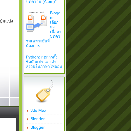
บทความ (Atom)"
Blogg
er:
ุ่มแบ่ง
เลือก
ย่อ
เนื้อหา
บทคว
ามเฉพาะอันที่
ต้องการ
Python: กฏการตั้ง
ชื่อตัวแปร และคำ
สงวนในภาษาไพธอน
3ds Max
Blender
Blogger