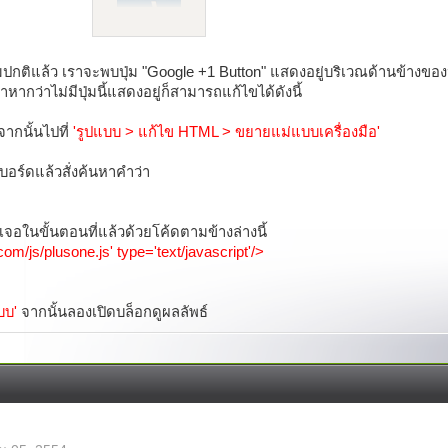
ามปกติแล้ว เราจะพบปุ่ม "Google +1 Button" แสดงอยู่บริเวณด้านข้างของป
้าหากว่าไม่มีปุ่มนี้แสดงอยู่ก็สามารถแก้ไขได้ดังนี้
จากนั้นไปที่
'รูปแบบ > แก้ไข HTML > ขยายแม่แบบเครื่องมือ'
์บอร์ดแล้วสั่งค้นหาคำว่า
เจอในขั้นตอนที่แล้วด้วยโค้ดตามข้างล่างนี้
com/js/plusone.js' type='text/javascript'/>
บบ'
จากนั้นลองเปิดบล็อกดูผลลัพธ์