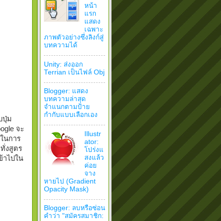
หน้า
แรก
แสดง
เฉพาะ
ภาพตัวอย่างซึ่งลิงก์สู่
บทความได้
Unity: ส่งออก
Terrian เป็นไฟล์ Obj
Blogger: แสดง
บทความล่าสุด
จำแนกตามป้าย
กำกับแบบเลือกเอง
ปุ่ม
oogle จะ
Illustr
้นในการ
ator:
ั่งสูตร
โปร่งแ
สงแล้ว
เข้าไปใน
ค่อย
จาง
หายไป (Gradient
Opacity Mask)
Blogger: ลบหรือซ่อน
คำว่า "สมัครสมาชิก: