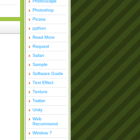
PhotoScape
Photoshop
Picasa
python
Read More
Request
Safari
Sample
Software Guide
Text Effect
Texture
Twitter
Unity
Web
Recommend
Window 7