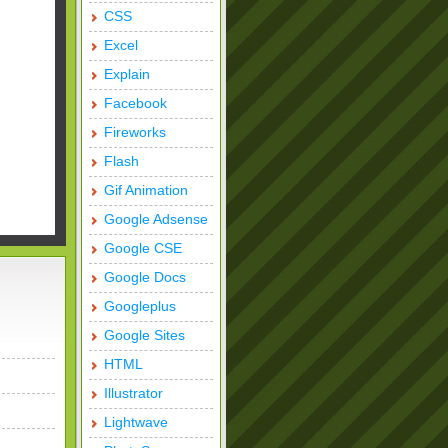
CSS
Excel
Explain
Facebook
Fireworks
Flash
Gif Animation
Google Adsense
Google CSE
Google Docs
Googleplus
Google Sites
HTML
Illustrator
Lightwave